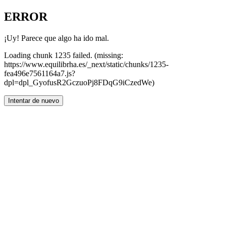
ERROR
¡Uy! Parece que algo ha ido mal.
Loading chunk 1235 failed. (missing:
https://www.equilibrha.es/_next/static/chunks/1235-
fea496e7561164a7.js?
dpl=dpl_GyofusR2GczuoPj8FDqG9iCzedWe)
Intentar de nuevo