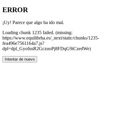
ERROR
¡Uy! Parece que algo ha ido mal.
Loading chunk 1235 failed. (missing:
https://www.equilibrha.es/_next/static/chunks/1235-
fea496e7561164a7.js?
dpl=dpl_GyofusR2GczuoPj8FDqG9iCzedWe)
Intentar de nuevo